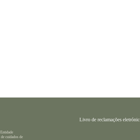
Livro de reclamações eletróni
 Entidade
 de cuidados de