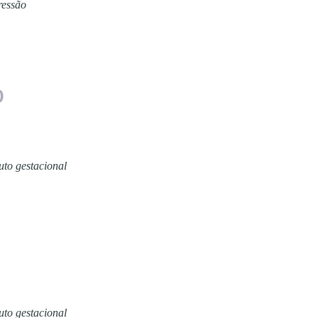
ressão
o
uto gestacional
uto gestacional