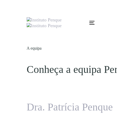
Skip
Skip
links
to
primary
navigation
Skip
Toggle
to
navigation
content
A equipa
Conheça a equipa Pe
Dra. Patrícia Penque