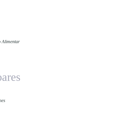
o Alimentar
oares
nes