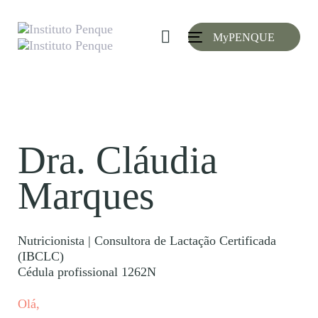
Skip
Skip
links
to
MyPENQUE
primary
Toggle
navigation
navigation
Skip
to
content
Dra. Cláudia
Marques​
Nutricionista​ | Consultora de Lactação​ Certificada
(IBCLC)
Cédula profissional 1262N
Olá,