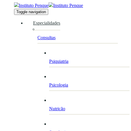
Skip
Skip
links
Toggle navigation
to
primary
Especialidades
navigation
Skip
Consultas
to
content
Psiquiatria
Psicologia
Nutrição