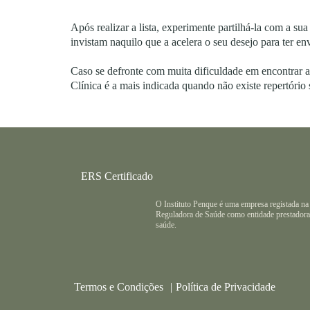
Após realizar a lista, experimente partilhá-la com a su
invistam naquilo que a acelera o seu desejo para ter e
Caso se defronte com muita dificuldade em encontrar ac
Clínica é a mais indicada quando não existe repertório 
ERS Certificado
O Instituto Penque é uma empresa registada na
Reguladora de Saúde como entidade prestadora
saúde.
Termos e Condições
Política de Privacidade