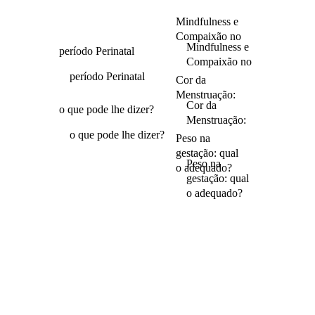
Mindfulness e
Compaixão no
Mindfulness e
período Perinatal
Compaixão no
período Perinatal
Cor da
Menstruação:
Cor da
o que pode lhe dizer?
Menstruação:
o que pode lhe dizer?
Peso na
gestação: qual
Peso na
o adequado?
gestação: qual
o adequado?