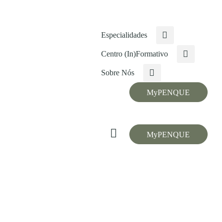
Especialidades
le
Centro (In)Formativo
ation
Sobre Nós
MyPENQUE
MyPENQUE