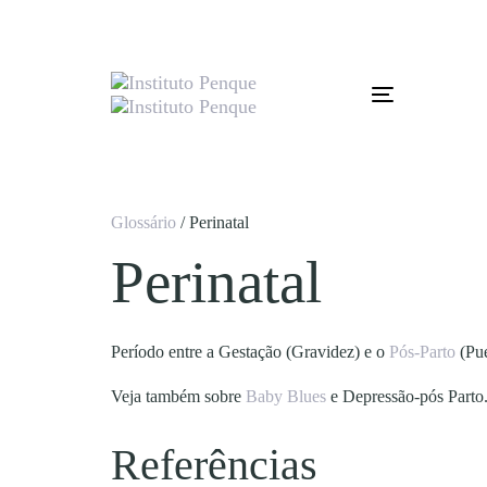
Skip
Skip
links
to
primary
navigation
Skip
Toggle
to
navigation
content
Glossário
/ Perinatal
Perinatal
Período entre a
Gestação
(Gravidez)
e o
Pós-Parto
(Pue
Veja também sobre
Baby Blues
e
Depressão-pós Parto
Referências