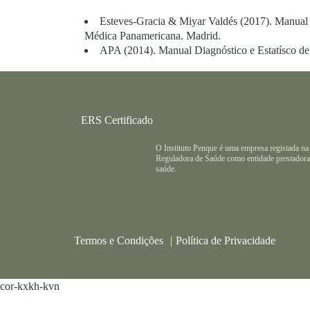
Esteves-Gracia & Miyar Valdés (2017). Manual de 
Médica Panamericana. Madrid.
APA (2014). Manual Diagnóstico e Estatísco de
ERS Certificado
O Instituto Penque é uma empresa registada na
Reguladora de Saúde como entidade prestadora
saúde.
Termos e Condições
Política de Privacidade
cor-kxkh-kvn