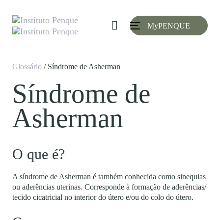
Skip
Skip
links
to
MyPENQUE
primary
Toggle
navigation
navigation
Skip
to
Glossário
/ Síndrome de Asherman
content
Síndrome de
Asherman
O que é?
A síndrome de Asherman é também conhecida como sinequias
ou aderências uterinas. Corresponde à formação de aderências/
tecido cicatricial no interior do útero e/ou do colo do útero.