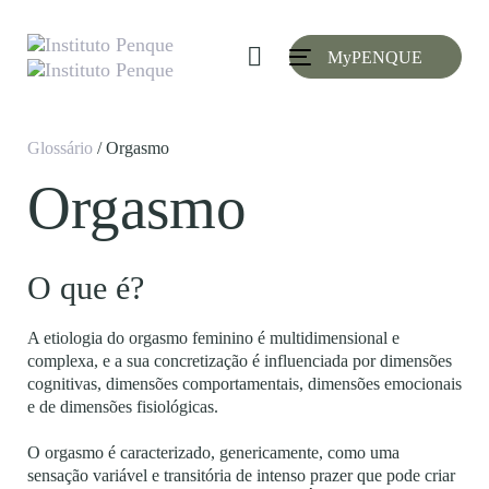
Skip
Skip
links
to
MyPENQUE
primary
Toggle
navigation
navigation
Skip
to
Glossário
/ Orgasmo
content
Orgasmo
O que é?
A etiologia do orgasmo feminino é multidimensional e
complexa, e a sua concretização é influenciada por dimensões
cognitivas, dimensões comportamentais, dimensões emocionais
e de dimensões fisiológicas.
O orgasmo é caracterizado, genericamente, como uma
sensação variável e transitória de intenso prazer que pode criar