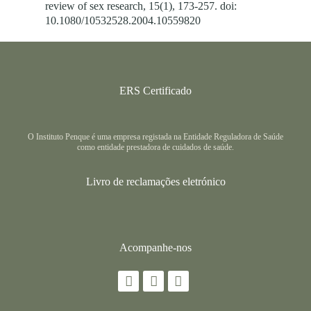
review of sex research, 15(1), 173-257. doi:
10.1080/10532528.2004.10559820
ERS Certificado
O Instituto Penque é uma empresa registada na Entidade Reguladora de Saúde
como entidade prestadora de cuidados de saúde.
Livro de reclamações eletrónico
Acompanhe-nos