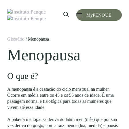
Skip
Skip
links
to
MyPENQUE
primary
Toggle
navigation
navigation
Skip
to
Glossário
/ Menopausa
content
Menopausa
O que é?
A menopausa é a cessação do ciclo menstrual na mulher.
Ocorre em média entre os 45 e os 55 anos de idade. É uma
passagem normal e fisiológica para todas as mulheres que
vivem até essa idade.
A palavra menopausa deriva do latim men (mês) que por sua
vez deriva do grego, com a raiz menos (lua, medida) e pausis