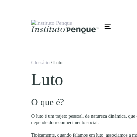
Skip
Skip
links
to
primary
navigation
Skip
Toggle
to
navigation
content
Glossário
/ Luto
Luto
O que é?
O luto é um trajeto pessoal, de natureza dinâmica, que
depende do reconhecimento social.
Tipicamente, quando falamos em luto, associamos a mor