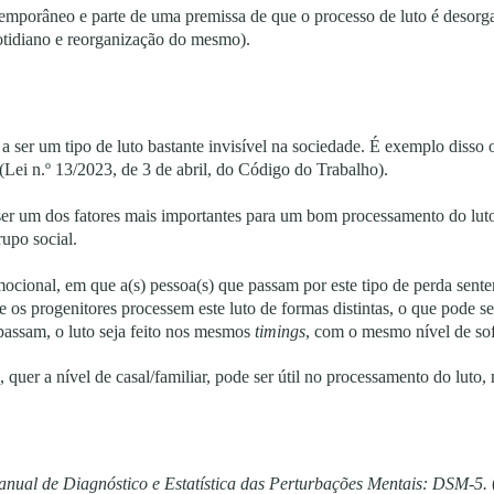
porâneo e parte de uma premissa de que o processo de luto é desorgan
otidiano e reorganização do mesmo).
 a ser um tipo de luto bastante invisível na sociedade. É exemplo disso o
 (Lei n.º 13/2023, de 3 de abril, do Código do Trabalho).
 ser um dos fatores mais importantes para um bom processamento do luto
rupo social.
mocional, em que a(s) pessoa(s) que passam por este tipo de perda se
e os progenitores processem este luto de formas distintas, o que pode 
passam, o luto seja feito nos mesmos
timings
, com o mesmo nível de sof
l, quer a nível de casal/familiar, pode ser útil no processamento do lu
nual de Diagnóstico e Estatística das Perturbações Mentais: DSM-5.