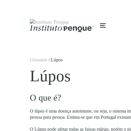
Skip
Skip
links
to
primary
navigation
Skip
Toggle
to
navigation
content
Glossário
/ Lúpos
Lúpos
O que é?
O lúpus é uma doença autoimune, ou seja, o sistema imu
pessoa para pessoa. Estima-se que em Portugal exista
O Lúpus pode afetar todas as faixas etárias, porém o 