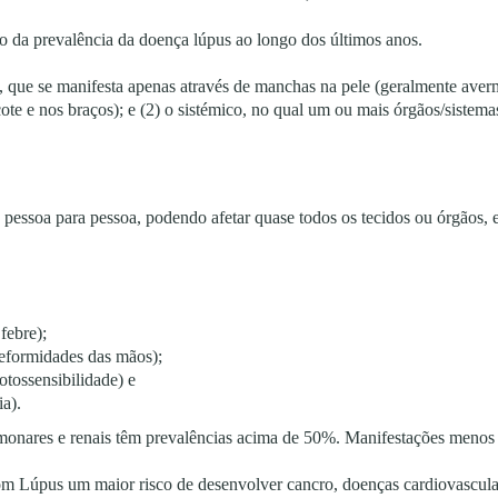
to da prevalência da doença lúpus ao longo dos últimos anos.
o, que se manifesta apenas através de manchas na pele (geralmente aver
ecote e nos braços); e (2) o sistémico, no qual um ou mais órgãos/sistema
pessoa para pessoa, podendo afetar quase todos os tecidos ou órgãos, e
 febre);
 deformidades das mãos);
fotossensibilidade) e
ia).
nares e renais têm prevalências acima de 50%. Manifestações menos pre
m Lúpus um maior risco de desenvolver cancro, doenças cardiovasculare