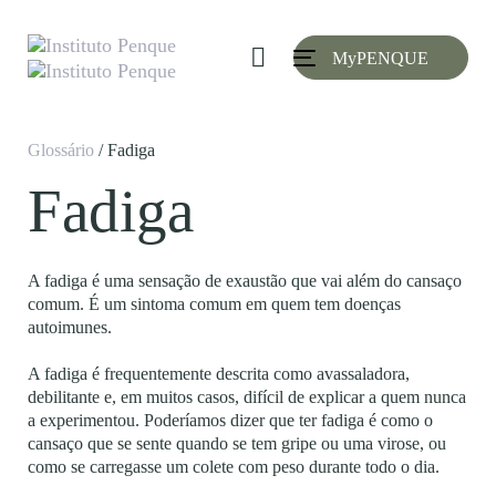
Skip
Skip
links
to
MyPENQUE
primary
Toggle
navigation
navigation
Skip
to
Glossário
/ Fadiga
content
Fadiga
A fadiga é uma sensação de exaustão que vai além do cansaço
comum. É um sintoma comum em quem tem doenças
autoimunes.
A fadiga é frequentemente descrita como avassaladora,
debilitante e, em muitos casos, difícil de explicar a quem nunca
a experimentou. Poderíamos dizer que ter fadiga é como o
cansaço que se sente quando se tem gripe ou uma virose, ou
como se carregasse um colete com peso durante todo o dia.