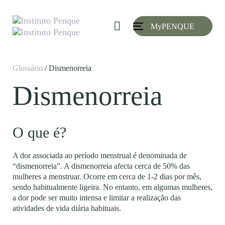
Skip
Skip
links
to
MyPENQUE
primary
Toggle
navigation
navigation
Skip
to
Glossário
/ Dismenorreia
content
Dismenorreia
O que é?
A dor associada ao período menstrual é denominada de
“dismenorreia”. A dismenorreia afecta cerca de 50% das
mulheres a menstruar. Ocorre em cerca de 1-2 dias por mês,
sendo habitualmente ligeira. No entanto, em algumas mulheres,
a dor pode ser muito intensa e limitar a realização das
atividades de vida diária habituais.