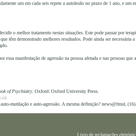
damente um em cada seis repete a autolesão no prazo de 1 ano, e um e
ecidir o melhor tratamento nestas situações. Este pode passar por terap
 que têm demonstrado melhores resultados. Pode ainda ser necessária a
plo.
por essa manifestação de agressão na pessoa afetada e nas pessoas que 
ook of Psychiatry
. Oxford: Oxford University Press.
s.uk
, auto-mutilação e auto-agressão. A mesma definição? news@fmul, (16)
Livro de reclamações eletróni