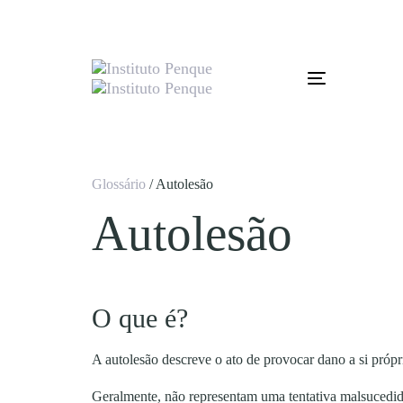
Skip
Skip
links
to
primary
navigation
Skip
Toggle
to
navigation
content
Glossário
/ Autolesão
Autolesão
O que é?
A autolesão descreve o ato de provocar dano a si própr
Geralmente, não representam uma tentativa malsucedida