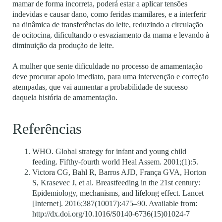
mamar de forma incorreta, poderá estar a aplicar tensões
indevidas e causar dano, como feridas mamilares, e a interferir
na dinâmica de transferências do leite, reduzindo a circulação
de ocitocina, dificultando o esvaziamento da mama e levando à
diminuição da produção de leite.
A mulher que sente dificuldade no processo de amamentação
deve procurar apoio imediato, para uma intervenção e correção
atempadas, que vai aumentar a probabilidade de sucesso
daquela história de amamentação.
Referências
WHO. Global strategy for infant and young child
feeding. Fifthy-fourth world Heal Assem. 2001;(1):5.
Victora CG, Bahl R, Barros AJD, França GVA, Horton
S, Krasevec J, et al. Breastfeeding in the 21st century:
Epidemiology, mechanisms, and lifelong effect. Lancet
[Internet]. 2016;387(10017):475–90. Available from:
http://dx.doi.org/10.1016/S0140-6736(15)01024-7