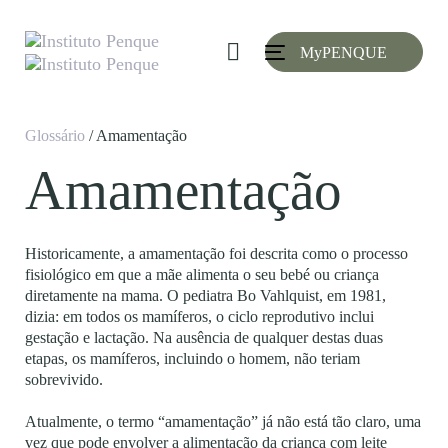
Skip
Skip
links
to
MyPENQUE
primary
Toggle
navigation
navigation
Skip
to
Glossário
/ Amamentação
content
Amamentação
Historicamente, a amamentação foi descrita como o processo
fisiológico em que a mãe alimenta o seu bebé ou criança
diretamente na mama. O pediatra Bo Vahlquist, em 1981,
dizia: em todos os mamíferos, o ciclo reprodutivo inclui
gestação e lactação. Na ausência de qualquer destas duas
etapas, os mamíferos, incluindo o homem, não teriam
sobrevivido.
Atualmente, o termo “amamentação” já não está tão claro, uma
vez que pode envolver a alimentação da criança com leite