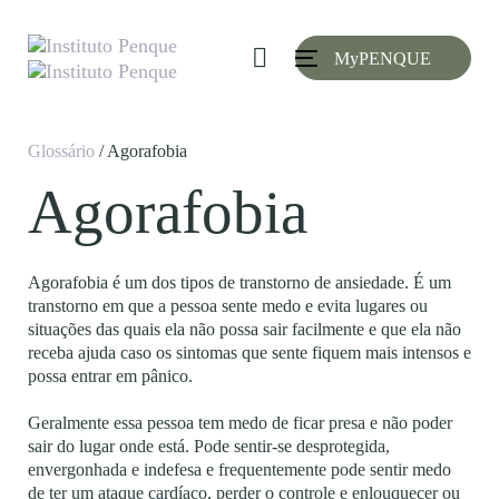
Skip
Skip
links
to
MyPENQUE
primary
Toggle
navigation
navigation
Skip
to
Glossário
/ Agorafobia
content
Agorafobia
Agorafobia é um dos tipos de transtorno de ansiedade. É um
transtorno em que a pessoa sente medo e evita lugares ou
situações das quais ela não possa sair facilmente e que ela não
receba ajuda caso os sintomas que sente fiquem mais intensos e
possa entrar em pânico.
Geralmente essa pessoa tem medo de ficar presa e não poder
sair do lugar onde está. Pode sentir-se desprotegida,
envergonhada e indefesa e frequentemente pode sentir medo
de ter um ataque cardíaco, perder o controle e enlouquecer ou