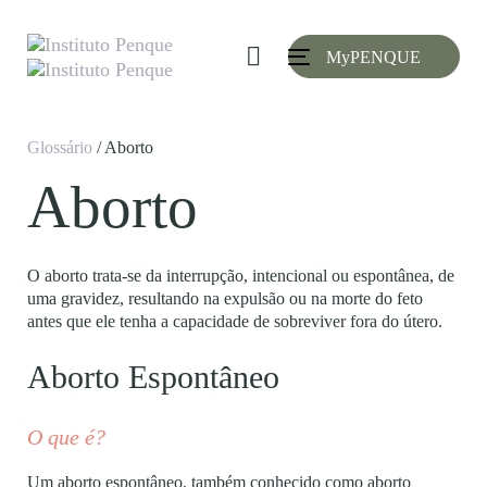
Skip
Skip
links
to
MyPENQUE
primary
Toggle
navigation
navigation
Skip
to
Glossário
/ Aborto
content
Aborto
O aborto trata-se da interrupção, intencional ou espontânea, de
uma gravidez, resultando na expulsão ou na morte do feto
antes que ele tenha a capacidade de sobreviver fora do útero.
Aborto Espontâneo
O que é?
Um aborto espontâneo, também conhecido como aborto