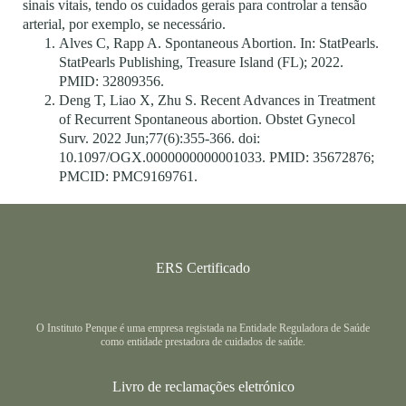
sinais vitais, tendo os cuidados gerais para controlar a tensão
arterial, por exemplo, se necessário.
Alves C, Rapp A. Spontaneous Abortion. In: StatPearls.
StatPearls Publishing, Treasure Island (FL); 2022.
PMID: 32809356.
Deng T, Liao X, Zhu S. Recent Advances in Treatment
of Recurrent Spontaneous abortion. Obstet Gynecol
Surv. 2022 Jun;77(6):355-366. doi:
10.1097/OGX.0000000000001033. PMID: 35672876;
PMCID: PMC9169761.
ERS Certificado
O Instituto Penque é uma empresa registada na Entidade Reguladora de Saúde
como entidade prestadora de cuidados de saúde.
Livro de reclamações eletrónico