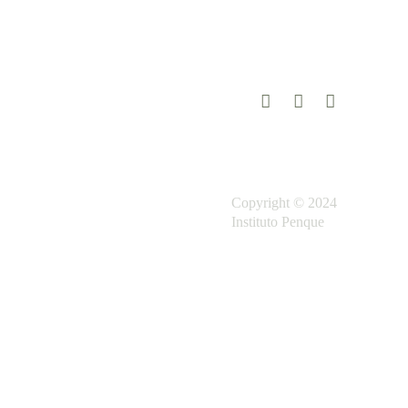
Livro de reclamações
Acompanhe-nos
eletrónico
Copyright © 2024
Instituto Penque