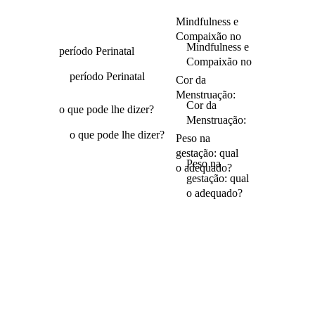
Mindfulness e
Compaixão no
Mindfulness e
período Perinatal
Compaixão no
período Perinatal
Cor da
Menstruação:
Cor da
o que pode lhe dizer?
Menstruação:
o que pode lhe dizer?
Peso na
gestação: qual
Peso na
o adequado?
gestação: qual
o adequado?